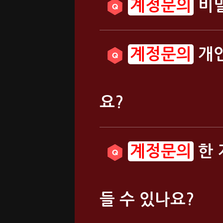
비밀
개인
요?
한 
들 수 있나요?