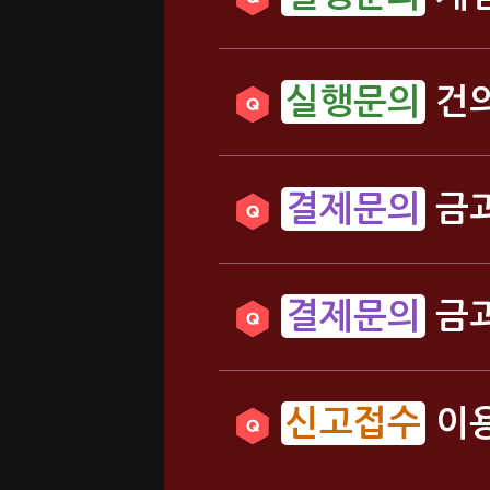
건의
금괴
금괴
이용