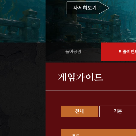
놀이공원
퍼즐이벤
게임가이드
전체
기본