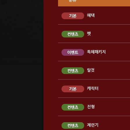
분류
혜택
펫
특혜패키지
탈것
캐릭터
진형
제련기