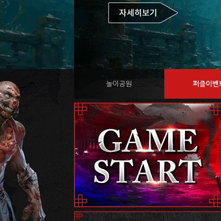
놀이공원
퍼즐이벤